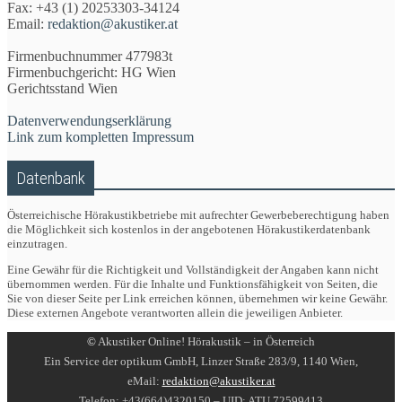
Fax: +43 (1) 20253303-34124
Email:
redaktion@akustiker.at
Firmenbuchnummer 477983t
Firmenbuchgericht: HG Wien
Gerichtsstand Wien
Datenverwendungserklärung
Link zum kompletten Impressum
Datenbank
Österreichische Hörakustikbetriebe mit aufrechter Gewerbeberechtigung haben
die Möglichkeit sich kostenlos in der angebotenen Hörakustikerdatenbank
einzutragen.
Eine Gewähr für die Richtigkeit und Vollständigkeit der Angaben kann nicht
übernommen werden. Für die Inhalte und Funktionsfähigkeit von Seiten, die
Sie von dieser Seite per Link erreichen können, übernehmen wir keine Gewähr.
Diese externen Angebote verantworten allein die jeweiligen Anbieter.
©
Akustiker Online! Hörakustik – in Österreich
Ein Service der optikum GmbH, Linzer Straße 283/9, 1140 Wien,
eMail:
redaktion@akustiker.at
Telefon: +43(664)4320150 – UID: ATU 72599413