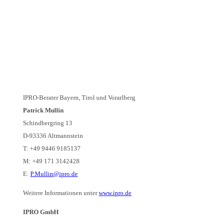
IPRO-Berater Bayern, Tirol und Vorarlberg
Patrick Mullin
Schindbergring 13
D-93336 Altmannstein
T: +49 9446 9185137
M: +49 171 3142428
E:
P.Mullin@ipro.de
Weitere Informationen unter
www.ipro.de
IPRO GmbH