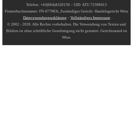
Telefon: +43(664)4320150 – UID: ATU 72599413
Firmenbuchnummer: FN 477983t, Zuständiges Gericht: Handelsgericht Wien
Datnvewendungserklärung
–
Vollständiges Impressum
© 2002 - 2026. Alle Rechte vorbehalten. Die Verwendung von Texten und
Bildern ist ohne schriftliche Genehmigung nicht gestattet. Gerichtsstand ist
Wien.