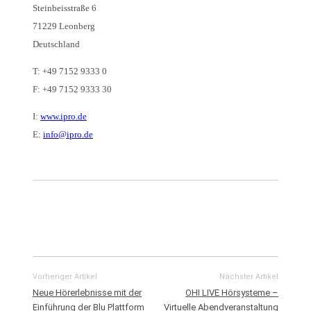
Steinbeisstraße 6
71229 Leonberg
Deutschland
T: +49 7152 9333 0
F: +49 7152 9333 30
I:
www.ipro.de
E:
info@ipro.de
Vorheriger Artikel
Nächster Artikel
Neue Hörerlebnisse mit der
OHI LIVE Hörsysteme –
Einführung der Blu Plattform
Virtuelle Abendveranstaltung