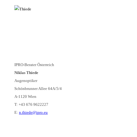
IPRO-Berater Österreich
Niklas Thiede
Augenoptiker
Schönbrunner Allee 64A/5/4
A-1120 Wien
T: +43 676 9622227
E:
n.thiede@ipro.eu