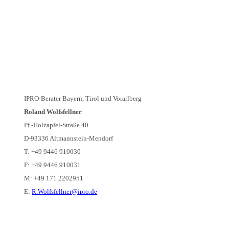
IPRO-Berater Bayern, Tirol und Vorarlberg
Roland Wolfsfellner
Pf.-Holzapfel-Straße 40
D-93336 Altmannstein-Mendorf
T: +49 9446 910030
F: +49 9446 910031
M: +49 171 2202951
E:
R.Wolfsfellner@ipro.de