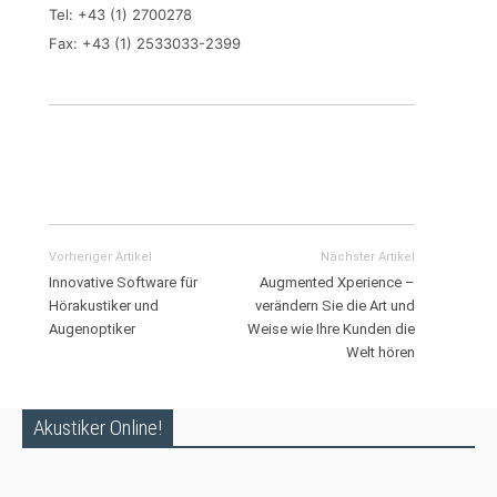
Tel: +43 (1) 2700278
Fax: +43 (1) 2533033-2399
Vorheriger Artikel
Nächster Artikel
Innovative Software für
Augmented Xperience –
Hörakustiker und
verändern Sie die Art und
Augenoptiker
Weise wie Ihre Kunden die
Welt hören
Akustiker Online!