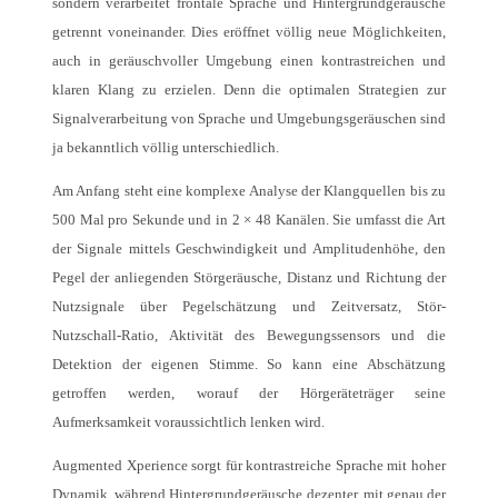
sondern verarbeitet frontale Sprache und Hintergrundgeräusche
getrennt voneinander. Dies eröffnet völlig neue Möglichkeiten,
auch in geräuschvoller Umgebung einen kontrastreichen und
klaren Klang zu erzielen. Denn die optimalen Strategien zur
Signalverarbeitung von Sprache und Umgebungsgeräuschen sind
ja bekanntlich völlig unterschiedlich.
Am Anfang steht eine komplexe Analyse der Klangquellen bis zu
500 Mal pro Sekunde und in 2 × 48 Kanälen. Sie umfasst die Art
der Signale mittels Geschwindigkeit und Amplitudenhöhe, den
Pegel der anliegenden Störgeräusche, Distanz und Richtung der
Nutzsignale über Pegelschätzung und Zeitversatz, Stör-
Nutzschall-Ratio, Aktivität des Bewegungssensors und die
Detektion der eigenen Stimme. So kann eine Abschätzung
getroffen werden, worauf der Hörgeräteträger seine
Aufmerksamkeit voraussichtlich lenken wird.
Augmented Xperience sorgt für kontrastreiche Sprache mit hoher
Dynamik, während Hintergrundgeräusche dezenter, mit genau der