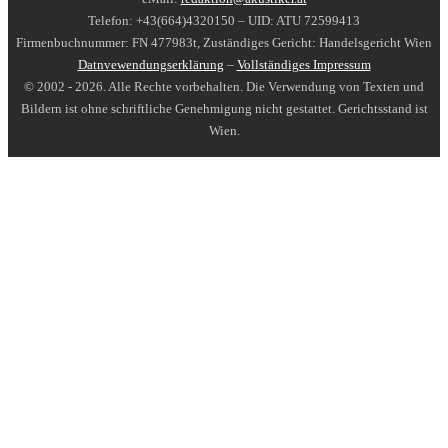
Telefon: +43(664)4320150 – UID: ATU 72599413
Firmenbuchnummer: FN 477983t, Zuständiges Gericht: Handelsgericht Wien
Datnvewendungserklärung
–
Vollständiges Impressum
© 2002 - 2026. Alle Rechte vorbehalten. Die Verwendung von Texten und
Bildern ist ohne schriftliche Genehmigung nicht gestattet. Gerichtsstand ist
Wien.