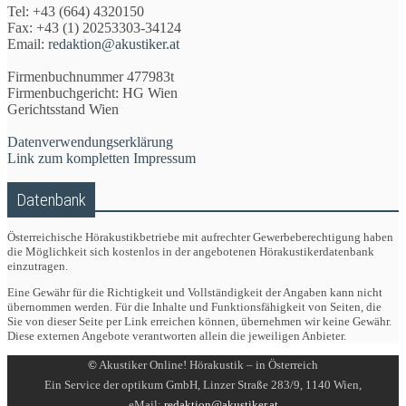
Tel: +43 (664) 4320150
Fax: +43 (1) 20253303-34124
Email:
redaktion@akustiker.at
Firmenbuchnummer 477983t
Firmenbuchgericht: HG Wien
Gerichtsstand Wien
Datenverwendungserklärung
Link zum kompletten Impressum
Datenbank
Österreichische Hörakustikbetriebe mit aufrechter Gewerbeberechtigung haben
die Möglichkeit sich kostenlos in der angebotenen Hörakustikerdatenbank
einzutragen.
Eine Gewähr für die Richtigkeit und Vollständigkeit der Angaben kann nicht
übernommen werden. Für die Inhalte und Funktionsfähigkeit von Seiten, die
Sie von dieser Seite per Link erreichen können, übernehmen wir keine Gewähr.
Diese externen Angebote verantworten allein die jeweiligen Anbieter.
©
Akustiker Online! Hörakustik – in Österreich
Ein Service der optikum GmbH, Linzer Straße 283/9, 1140 Wien,
eMail:
redaktion@akustiker.at