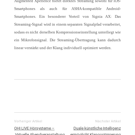
Augmented Xperience bietet direktes Strea­ming sowohl für iOS-
Smartphones als auch für ASHA-kompatible Android-
Smartphones. Ein besonderer Vorteil von Signia AX: Das
Streaming-Signal wird in einem separaten Sig­nalpfad verarbeitet,
sodass es nicht derselben Kompressionseinstellung unterliegt wie
ein Mikrofonsignal. Die Streaming-Übertragung kann dadurch
linear verstärkt und der Klang individuell optimiert werden.
Vorheriger Artikel
Nächster Artikel
OHI LIVE Hörsysteme –
Duale künstliche Intelligenz
Virtuelle Abendveranstaltung
ermöglicht Klangoptimierung