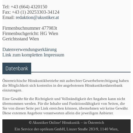
Tel: +43 (664) 4320150
Fax: +43 (1) 20253303-34124
Email:
redaktion@akustiker.at
Firmenbuchnummer 477983t
Firmenbuchgericht: HG Wien
Gerichtsstand Wien
Datenverwendungserklärung
Link zum kompletten Impressum
Datenbank
Österreichische Hörakustikbetriebe mit aufrechter Gewerbeberechtigung haben
die Möglichkeit sich kostenlos in der angebotenen Hörakustikerdatenbank
einzutragen.
Eine Gewähr für die Richtigkeit und Vollständigkeit der Angaben kann nicht
übernommen werden. Für die Inhalte und Funktionsfähigkeit von Seiten, die
Sie von dieser Seite per Link erreichen können, übernehmen wir keine Gewähr.
Diese externen Angebote verantworten allein die jeweiligen Anbieter.
©
Akustiker Online! Hörakustik – in Österreich
Ein Service der optikum GmbH, Linzer Straße 283/9, 1140 Wien,