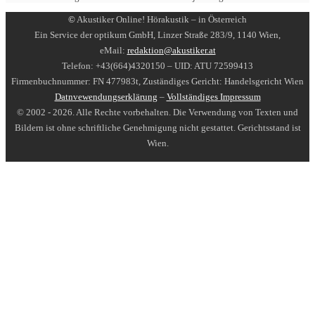
©
Akustiker Online! Hörakustik – in Österreich
Ein Service der optikum GmbH, Linzer Straße 283/9, 1140 Wien,
eMail:
redaktion@akustiker.at
Telefon: +43(664)4320150 – UID: ATU 72599413
Firmenbuchnummer: FN 477983t, Zuständiges Gericht: Handelsgericht Wien
Datnvewendungserklärung
–
Vollständiges Impressum
© 2002 - 2026. Alle Rechte vorbehalten. Die Verwendung von Texten und
Bildern ist ohne schriftliche Genehmigung nicht gestattet. Gerichtsstand ist
Wien.