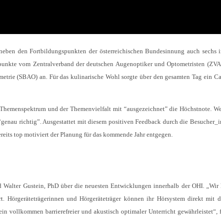
eben den Fortbildungspunkten der österreichischen Bundesinnung auch sechs i
punkte vom Zentralverband der deutschen Augenoptiker und Optometristen (ZVA
etrie (SBAO) an. Für das kulinarische Wohl sorgte über den gesamten Tag ein Ca
hemenspektrum und der Themenvielfalt mit “ausgezeichnet” die Höchstnote. W
“genau richtig”. Ausgestattet mit diesem positiven Feedback durch die Besucher_i
ts top motiviert der Planung für das kommende Jahr entgegen.
d Walter Gustein, PhD über die neuesten Entwicklungen innerhalb der OHI. „Wir
. Hörgeräteträgerinnen und Hörgeräteträger können ihr Hörsystem direkt mit 
n vollkommen barrierefreier und akustisch optimaler Unterricht gewährleistet“, f