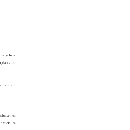
 zu geben.
mplantaten
e deutlich
rlusten es
 dauert im