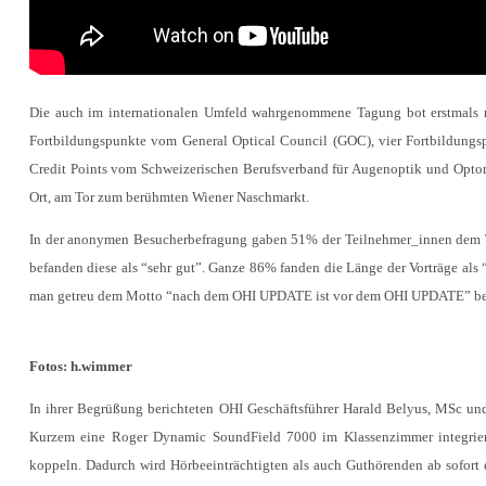
Die auch im internationalen Umfeld wahrgenommene Tagung bot erstmals n
Fortbildungspunkte vom General Optical Council (GOC), vier Fortbildungs
Credit Points vom Schweizerischen Berufsverband für Augenoptik und Optom
Ort, am Tor zum berühmten Wiener Naschmarkt.
In der anonymen Besucherbefragung gaben 51% der Teilnehmer_innen dem T
befanden diese als “sehr gut”. Ganze 86% fanden die Länge der Vorträge als 
man getreu dem Motto “nach dem OHI UPDATE ist vor dem OHI UPDATE” berei
Fotos: h.wimmer
In ihrer Begrüßung berichteten OHI Geschäftsführer Harald Belyus, MSc un
Kurzem eine Roger Dynamic SoundField 7000 im Klassenzimmer integriert
koppeln. Dadurch wird Hörbeeinträchtigten als auch Guthörenden ab sofort ei