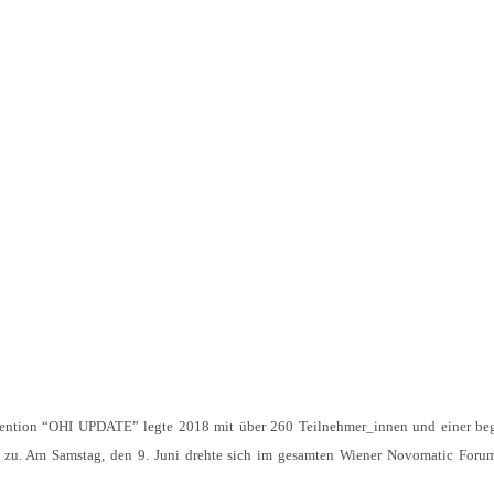
nvention “OHI UPDATE” legte 2018 mit über 260 Teilnehmer_innen und einer be
g zu. Am Samstag, den 9. Juni drehte sich im gesamten Wiener Novomatic Foru