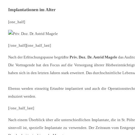
Implantationen im Alter
[one_half]
[/one_half][one_half_last]
Nach der Erfrischungspause begrüßte
Priv. Doz. Dr. Astrid Magele
das Audito
Die Vortragende hat den Focus auf die Versorgung älterer Hörbeeinträchtigt
haben sich in den letzten Jahren stark erweitert. Das durchschnittliche Lebensa
Ebenso werden einseitig Ertaubte implantiert und auch die Operationsttechn
reduziert werden.
[/one_half_last]
Nach einem Überblick über alle unterschiedlichen Implantate, die in St. Pöl
sinnvoll ist, spezielle Implantate zu verwenden. Der Zeitraum vom Erstgesp