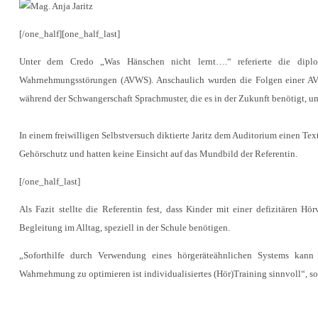
[/one_half][one_half_last]
Unter dem Credo „Was Hänschen nicht lernt….“ referierte die diplo
Wahrnehmungsstörungen (AVWS). Anschaulich wurden die Folgen einer AVWS
während der Schwangerschaft Sprachmuster, die es in der Zukunft benötigt, u
In einem freiwilligen Selbstversuch diktierte Jaritz dem Auditorium einen Tex
Gehörschutz und hatten keine Einsicht auf das Mundbild der Referentin.
[/one_half_last]
Als Fazit stellte die Referentin fest, dass Kinder mit einer defizitären
Begleitung im Alltag, speziell in der Schule benötigen.
„Soforthilfe durch Verwendung eines hörgeräteähnlichen Systems kann
Wahrnehmung zu optimieren ist individualisiertes (Hör)Training sinnvoll“, so 