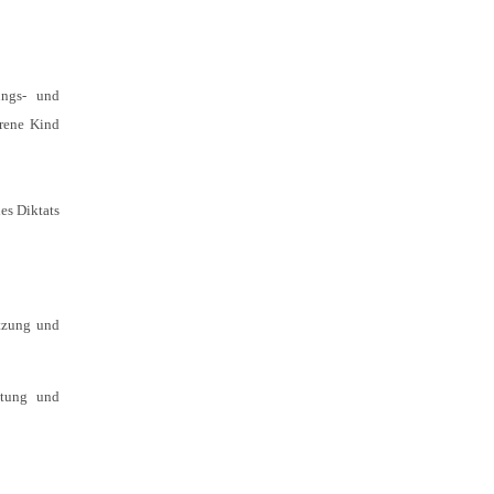
ungs- und
orene Kind
es Diktats
ützung und
itung und