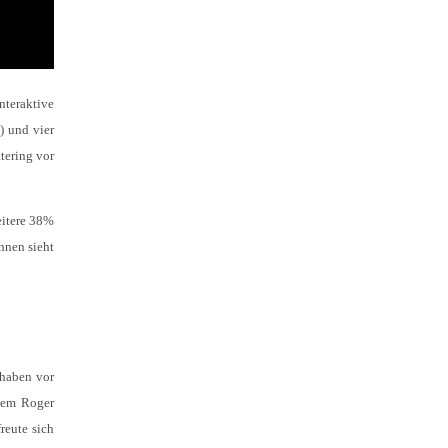
nteraktive
) und vier
tering vor
eitere 38%
nnen sieht
 haben vor
dem Roger
reute sich