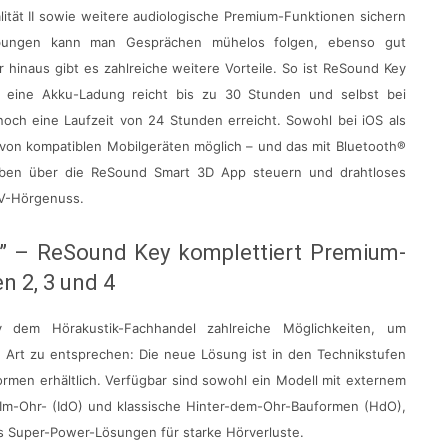
alität II sowie weitere audiologische Premium-Funktionen sichern
ebungen kann man Gesprächen mühelos folgen, ebenso gut
 hinaus gibt es zahlreiche weitere Vorteile. So ist ReSound Key
; eine Akku-Ladung reicht bis zu 30 Stunden und selbst bei
ch eine Laufzeit von 24 Stunden erreicht. Sowohl bei iOS als
 von kompatiblen Mobilgeräten möglich – und das mit Bluetooth®
eben über die ReSound Smart 3D App steuern und drahtloses
TV-Hörgenuss.
.” – ReSound Key komplettiert Premium-
n 2, 3 und 4
dem Hörakustik-Fachhandel zahlreiche Möglichkeiten, um
Art zu entsprechen: Die neue Lösung ist in den Technikstufen
rmen erhältlich. Verfügbar sind sowohl ein Modell mit externem
 Im-Ohr- (IdO) und klassische Hinter-dem-Ohr-Bauformen (HdO),
ls Super-Power-Lösungen für starke Hörverluste.