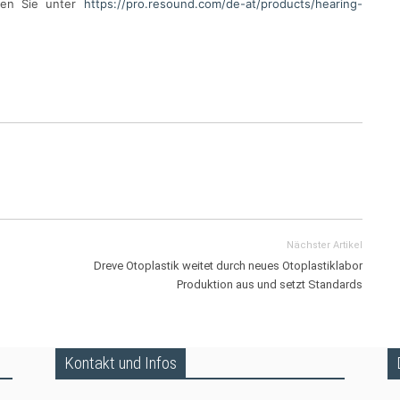
den Sie unter
https://pro.resound.com/de-at/products/hearing-
Nächster Artikel
Dreve Otoplastik weitet durch neues Otoplastiklabor
Produktion aus und setzt Standards
Kontakt und Infos