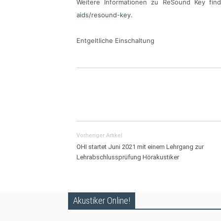
Weitere Informationen zu ReSound Key fin
aids/resound-key
.
Entgeltliche Einschaltung
Vorheriger Artikel
OHI startet Juni 2021 mit einem Lehrgang zur
Lehrabschlussprüfung Hörakustiker
Akustiker Online!