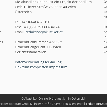
Die Akustiker Online! ist ein Projekt der optikum
Ös
GmbH, Linzer Straße 283/9, 1140 Wien,
Ge
Österreich
ko
ei
Tel: +43 (664) 4320150
Fax: +43 (1) 20253303-34124
Ei
r
Email:
redaktion@akustiker.at
An
In
os
Firmenbuchnummer 477983t
di
Firmenbuchgericht: HG Wien
wi
Gerichtsstand Wien
ve
Datenverwendungserklärung
Link zum kompletten Impressum
©
Akustiker Online! Hörakustik – in Österreich
ice der optikum GmbH, Linzer Straße 283/9, 1140 Wien, eMail:
redaktion@aku