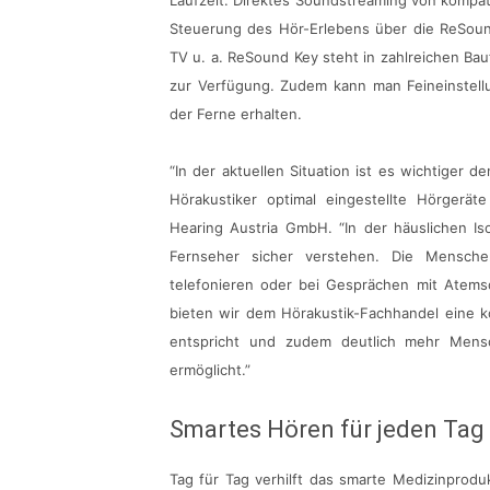
Laufzeit. Direktes Soundstreaming von kompat
Steuerung des Hör-Erlebens über die ReSou
TV u. a. ReSound Key steht in zahlreichen Ba
zur Verfügung. Zudem kann man Feineinstell
der Ferne erhalten.
“In der aktuellen Situation ist es wichtige
Hörakustiker optimal eingestellte Hörgerä
Hearing Austria GmbH. “In der häuslichen Is
Fernseher sicher verstehen. Die Mensche
telefonieren oder bei Gesprächen mit Atem
bieten wir dem Hörakustik-Fachhandel eine 
entspricht und zudem deutlich mehr Mensc
ermöglicht.”
Smartes Hören für jeden Tag
Tag für Tag verhilft das smarte Medizinprod