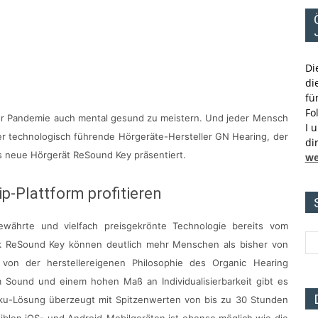
Di
di
fü
Fo
der Pandemie auch mental gesund zu meistern. Und jeder Mensch
I 
r technologisch führende Hörgeräte-Hersteller GN Hearing, der
di
s neue Hörgerät ReSound Key präsentiert.
we
p-Plattform profitieren
ewährte und vielfach preisgekrönte Technologie bereits vom
ank ReSound Key können deutlich mehr Menschen als bisher von
ie von der herstellereigenen Philosophie des Organic Hearing
 Sound und einem hohen Maß an Individualisierbarkeit gibt es
Akku-Lösung überzeugt mit Spitzenwerten von bis zu 30 Stunden