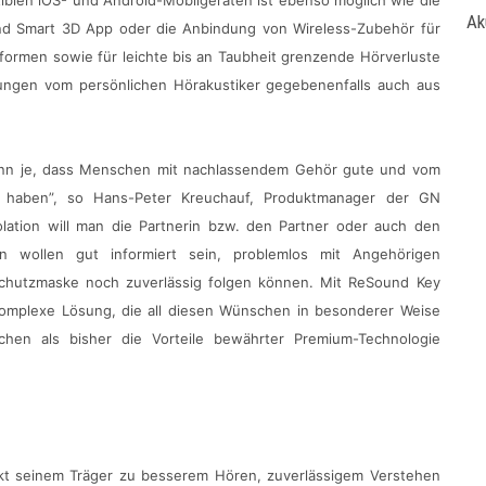
iblen iOS- und Android-Mobilgeräten ist ebenso möglich wie die
Ak
nd Smart 3D App oder die Anbindung von Wireless-Zubehör für
uformen sowie für leichte bis an Taubheit grenzende Hörverluste
ungen vom persönlichen Hörakustiker gegebenenfalls auch aus
r denn je, dass Menschen mit nachlassendem Gehör gute und vom
te haben”, so Hans-Peter Kreuchauf, Produktmanager der GN
olation will man die Partnerin bzw. den Partner oder auch den
n wollen gut informiert sein, problemlos mit Angehörigen
schutzmaske noch zuverlässig folgen können. Mit ReSound Key
komplexe Lösung, die all diesen Wünschen in besonderer Weise
hen als bisher die Vorteile bewährter Premium-Technologie
ukt seinem Träger zu besserem Hören, zuverlässigem Verstehen