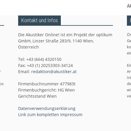
Ak
Kontakt und Infos
Die Akustiker Online! ist ein Projekt der optikum
Ös
GmbH, Linzer Straße 283/9, 1140 Wien,
Ge
Österreich
ko
ei
Tel: +43 (664) 4320150
Fax: +43 (1) 20253303-34124
Ei
r
Email:
redaktion@akustiker.at
An
In
os
Firmenbuchnummer 477983t
di
Firmenbuchgericht: HG Wien
wi
Gerichtsstand Wien
ve
Datenverwendungserklärung
Link zum kompletten Impressum