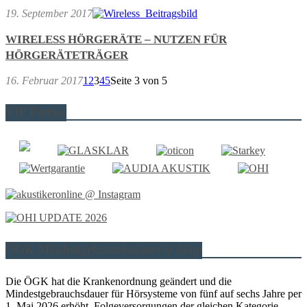
19. September 2017
WIRELESS HÖRGERÄTE – NUTZEN FÜR
HÖRGERÄTETRÄGER
16. Februar 2017
1
2
3
4
5
Seite 3 von 5
VIP Partner
ÖGK Mindestgebrauchsdauer 6 Jahre
Die ÖGK hat die Krankenordnung geändert und die
Mindestgebrauchsdauer für Hörsysteme von fünf auf sechs Jahre per
1. Mai 2026 erhöht. Folgeversorgungen der gleichen Kategorie,