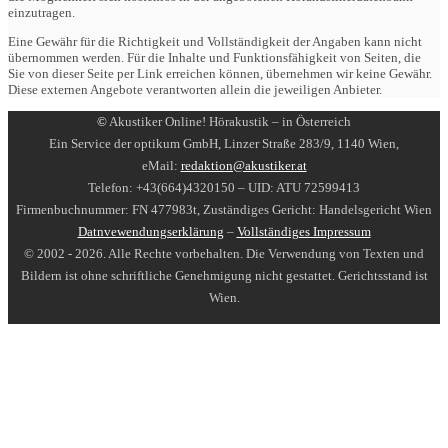
einzutragen.
Eine Gewähr für die Richtigkeit und Vollständigkeit der Angaben kann nicht
übernommen werden. Für die Inhalte und Funktionsfähigkeit von Seiten, die
Sie von dieser Seite per Link erreichen können, übernehmen wir keine Gewähr.
Diese externen Angebote verantworten allein die jeweiligen Anbieter.
©
Akustiker Online! Hörakustik – in Österreich
Ein Service der optikum GmbH, Linzer Straße 283/9, 1140 Wien,
eMail:
redaktion@akustiker.at
Telefon: +43(664)4320150 – UID: ATU 72599413
Firmenbuchnummer: FN 477983t, Zuständiges Gericht: Handelsgericht Wien
Datnvewendungserklärung
–
Vollständiges Impressum
© 2002 - 2026. Alle Rechte vorbehalten. Die Verwendung von Texten und
Bildern ist ohne schriftliche Genehmigung nicht gestattet. Gerichtsstand ist
Wien.