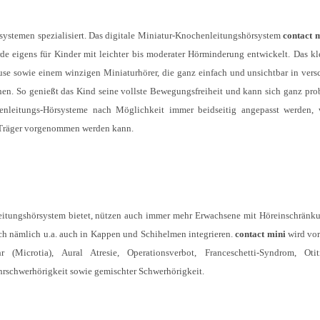
ystemen spezialisiert. Das digitale Miniatur-Knochenleitungshörsystem
contact 
e eigens für Kinder mit leichter bis moderater Hörminderung entwickelt. Das kl
se sowie einem winzigen Miniaturhörer, die ganz einfach und unsichtbar in vers
. So genießt das Kind seine vollste Bewegungsfreiheit und kann sich ganz pro
henleitungs-Hörsysteme nach Möglichkeit immer beidseitig angepasst werden,
n Träger vorgenommen werden kann.
tungshörsystem bietet, nützen auch immer mehr Erwachsene mit Höreinschränku
ich nämlich u.a. auch in Kappen und Schihelmen integrieren.
contact mini
wird vor
(Microtia), Aural Atresie, Operationsverbot, Franceschetti-Syndrom, Oti
ohrschwerhörigkeit sowie gemischter Schwerhörigkeit.