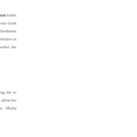
mini
bildet
eine Gerät
chiedenste
blemlos in
 wobei die
ng, die so
 allem bei
tis Media