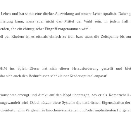
n Leben und hat somit eine direkte Auswirkung auf unsere Lebensqualität. Daher g
Sanierung kann, muss aber nicht das Mittel der Wahl sein. In jedem Fall s
rden, ehe ein chirurgischer Eingriff vorgenommen wird.
ll bei Kindern ist es oftmals einfach zu früh bzw. muss die Zeitspanne bis zu
 BHM ins Spiel. Dieser hat sich dieser Herausforderung gestellt und bie
as sich auch den Bedürfnissen sehr kleiner Kinder optimal anpasst!
ionshörer erzeugt und direkt auf den Kopf übertragen, wo er als Körperschall
umgewandelt wird. Dabei nützen diese Systeme die natürlichen Eigenschaften der
ochenleitung im Vergleich zu knochenverankerten und/oder implantierten Hörgerät