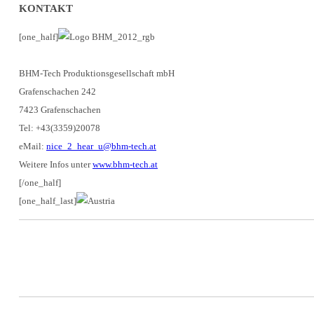
KONTAKT
[one_half]
BHM-Tech Produktionsgesellschaft mbH
Grafenschachen 242
7423 Grafenschachen
Tel: +43(3359)20078
eMail:
nice_2_hear_u@bhm-tech.at
Weitere Infos unter
www.bhm-tech.at
[/one_half]
[one_half_last]