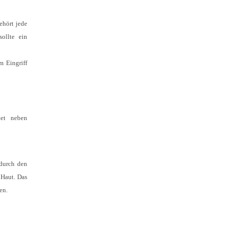
ehört jede
ollte ein
m Eingriff
tet neben
 durch den
 Haut. Das
en.