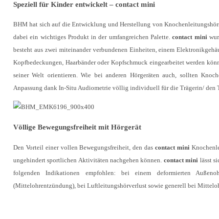
Speziell für Kinder entwickelt – contact mini
BHM hat sich auf die Entwicklung und Herstellung von Knochenleitungshörs
dabei ein wichtiges Produkt in der umfangreichen Palette.
contact mini
wurd
besteht aus zwei miteinander verbundenen Einheiten, einem Elektronikgehäu
Kopfbedeckungen, Haarbänder oder Kopfschmuck eingearbeitet werden können
seiner Welt orientieren. Wie bei anderen Hörgeräten auch, sollten Knoc
Anpassung dank In-Situ Audiometrie völlig individuell für die Trägerin/ de
Völlige Bewegungsfreiheit mit Hörgerät
Den Vorteil einer vollen Bewegungsfreiheit, den das
contact mini
Knochenlei
ungehindert sportlichen Aktivitäten nachgehen können.
contact mini
lässt s
folgenden Indikationen empfohlen: bei einem deformierten Außenohr 
(Mittelohrentzündung), bei Luftleitungshörverlust sowie generell bei Mittel