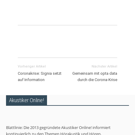
Vorheriger Artikel
Nächster Artikel
Coronakrise: Signia setzt
Gemeinsam mit opta data
auf Information
durch die Corona-Krise
Akustiker Online!
Blattlinie: Die 2013 gegründete Akustiker Online! informiert
kontinuierlich zu den Themen Hörakustik und Hören.