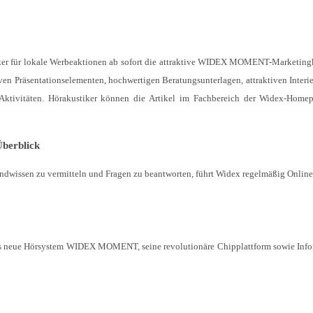
tiker für lokale Werbeaktionen ab sofort die attraktive WIDEX MOMENT-Marketi
en Präsentationselementen, hochwertigen Beratungsunterlagen, attraktiven Interie
Aktivitäten. Hörakustiker können die Artikel im Fachbereich der Widex-Home
Überblick
rundwissen zu vermitteln und Fragen zu beantworten, führt Widex regelmäßig Onlin
das neue Hörsystem WIDEX MOMENT, seine revolutionäre Chipplattform sowie Inf