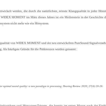
ickelt werden, die durch die natürlichste, reinste Klangqualität in jeder Hörsi
n WIDEX MOMENT im März dieses Jahres ist ein Meilenstein in der Geschichte 
rsystem nicht mehr wie ein Hörsystem.
langqualität von WIDEX MOMENT und der neu entwickelten PureSound-Signalverarb
 Als häufigste Gründe für die Präferenzen wurden genannt:
 for optimal sound quality: a new paradigm in processing. Hearing Review. 2020; 27(4):20-26.
rakustikern und Hörsystem-Trägern, die bereits im ersten Monat nach der Einf