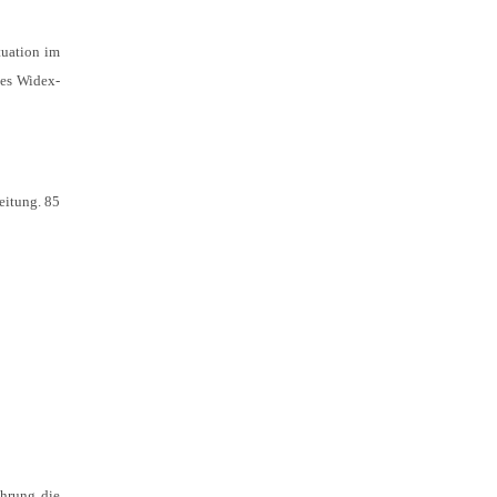
tuation im
des Widex-
eitung. 85
ührung die