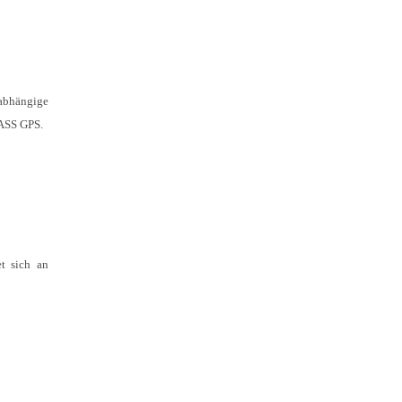
sabhängige
PASS GPS.
et sich an