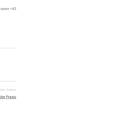
 unter +43
ter Artikel
der Praxis