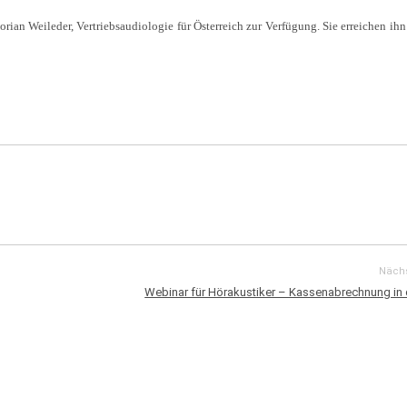
ian Weileder, Vertriebsaudiologie für Österreich zur Verfügung. Sie erreichen ihn
Nächs
Webinar für Hörakustiker – Kassenabrechnung in 