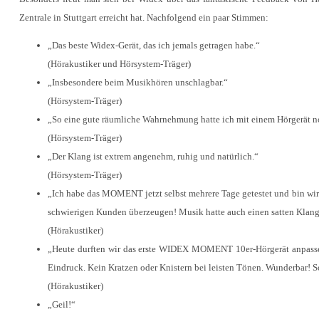
Zentrale in Stuttgart erreicht hat. Nachfolgend ein paar Stimmen:
„Das beste Widex-Gerät, das ich jemals getragen habe.“
(Hörakustiker und Hörsystem-Träger)
„Insbesondere beim Musikhören unschlagbar.“
(Hörsystem-Träger)
„So eine gute räumliche Wahrnehmung hatte ich mit einem Hörgerät n
(Hörsystem-Träger)
„Der Klang ist extrem angenehm, ruhig und natürlich.“
(Hörsystem-Träger)
„Ich habe das MOMENT jetzt selbst mehrere Tage getestet und bin wirk
schwierigen Kunden überzeugen! Musik hatte auch einen satten Klang
(Hörakustiker)
„Heute durften wir das erste WIDEX MOMENT 10er-Hörgerät anpassen
Eindruck. Kein Kratzen oder Knistern bei leisten Tönen. Wunderbar! S
(Hörakustiker)
„Geil!“