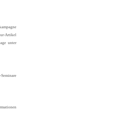
ngkampagne
ur-Artikel
page unter
e-Seminare
ormationen