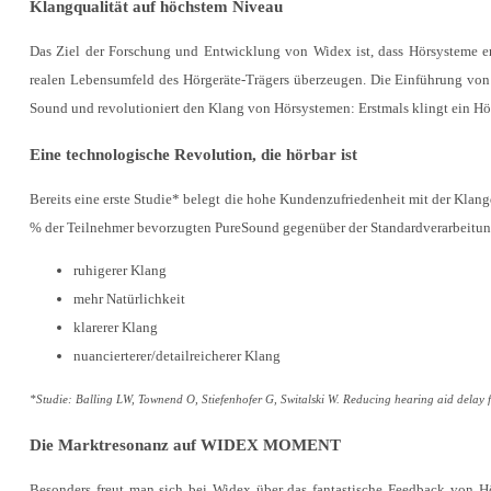
Klangqualität auf höchstem Niveau
Das Ziel der Forschung und Entwicklung von Widex ist, dass Hörsysteme entw
realen Lebensumfeld des Hörgeräte-Trägers überzeugen. Die Einführung vo
Sound und revolutioniert den Klang von Hörsystemen: Erstmals klingt ein Hö
Eine technologische Revolution, die hörbar ist
Bereits eine erste Studie* belegt die hohe Kundenzufriedenheit mit der K
% der Teilnehmer bevorzugten PureSound gegenüber der Standardverarbeitung.
ruhigerer Klang
mehr Natürlichkeit
klarerer Klang
nuancierterer/detailreicherer Klang
*Studie: Balling LW, Townend O, Stiefenhofer G, Switalski W. Reducing hearing aid delay
Die Marktresonanz auf WIDEX MOMENT
Besonders freut man sich bei Widex über das fantastische Feedback von Hö