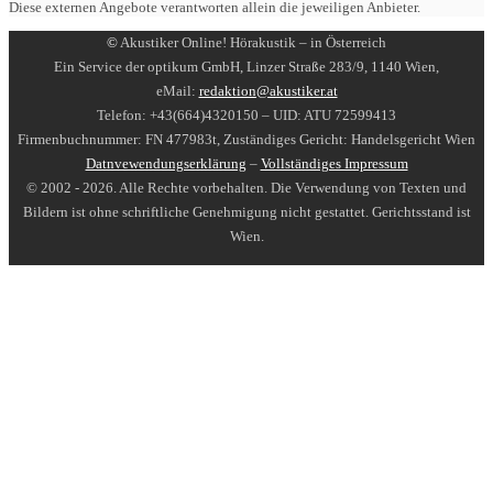
Diese externen Angebote verantworten allein die jeweiligen Anbieter.
©
Akustiker Online! Hörakustik – in Österreich
Ein Service der optikum GmbH, Linzer Straße 283/9, 1140 Wien,
eMail:
redaktion@akustiker.at
Telefon: +43(664)4320150 – UID: ATU 72599413
Firmenbuchnummer: FN 477983t, Zuständiges Gericht: Handelsgericht Wien
Datnvewendungserklärung
–
Vollständiges Impressum
© 2002 - 2026. Alle Rechte vorbehalten. Die Verwendung von Texten und
Bildern ist ohne schriftliche Genehmigung nicht gestattet. Gerichtsstand ist
Wien.