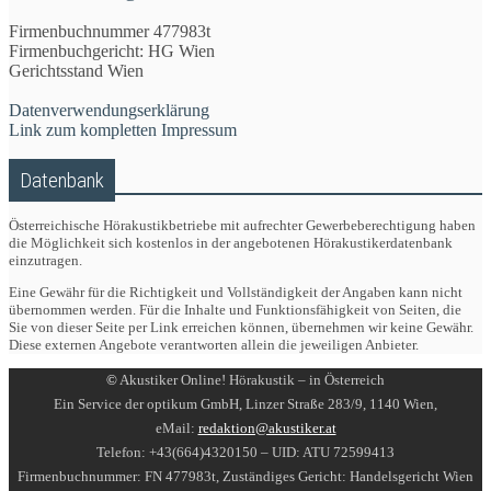
Firmenbuchnummer 477983t
Firmenbuchgericht: HG Wien
Gerichtsstand Wien
Datenverwendungserklärung
Link zum kompletten Impressum
Datenbank
Österreichische Hörakustikbetriebe mit aufrechter Gewerbeberechtigung haben
die Möglichkeit sich kostenlos in der angebotenen Hörakustikerdatenbank
einzutragen.
Eine Gewähr für die Richtigkeit und Vollständigkeit der Angaben kann nicht
übernommen werden. Für die Inhalte und Funktionsfähigkeit von Seiten, die
Sie von dieser Seite per Link erreichen können, übernehmen wir keine Gewähr.
Diese externen Angebote verantworten allein die jeweiligen Anbieter.
©
Akustiker Online! Hörakustik – in Österreich
Ein Service der optikum GmbH, Linzer Straße 283/9, 1140 Wien,
eMail:
redaktion@akustiker.at
Telefon: +43(664)4320150 – UID: ATU 72599413
Firmenbuchnummer: FN 477983t, Zuständiges Gericht: Handelsgericht Wien