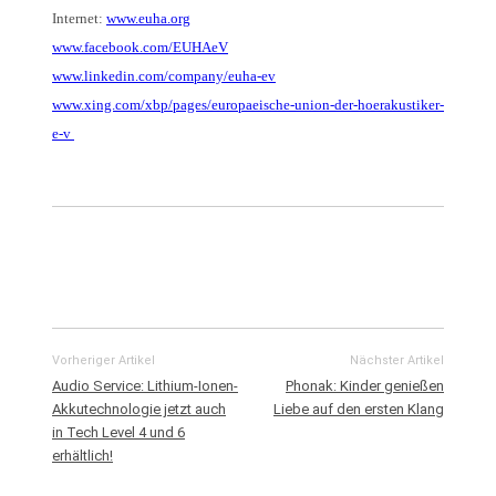
Internet:
www.euha.org
www.facebook.com/EUHAeV
www.linkedin.com/company/euha-ev
www.xing.com/xbp/pages/europaeische-union-der-hoerakustiker-
e-v
Vorheriger Artikel
Nächster Artikel
Audio Service: Lithium-Ionen-
Phonak: Kinder genießen
Akkutechnologie jetzt auch
Liebe auf den ersten Klang
in Tech Level 4 und 6
erhältlich!