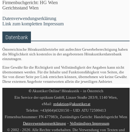
Firmenbuchgericht: HG Wien
Gerichtsstand Wien
Datenverwendungserklärung
Link zum kompletten Impressum
Datenbank
Österreichische Hörakustikbetriebe mit aufrechter Gewerbeberechtigung haben
die Möglichkeit sich kostenlos in der angebotenen Hörakustikerdatenbank
einzutragen.
Eine Gewähr für die Richtigkeit und Vollständigkeit der Angaben kann nicht
übernommen werden. Für die Inhalte und Funktionsfähigkeit von Seiten, die
Sie von dieser Seite per Link erreichen können, übernehmen wir keine Gewähr.
Diese externen Angebote verantworten allein die jeweiligen Anbieter.
©
Akustiker Online! Hörakustik – in Österreich
Ein Service der optikum GmbH, Linzer Straße 283/9, 1140 Wien,
eMail:
redaktion@akustiker.at
Telefon: +43(664)4320150 – UID: ATU 72599413
Firmenbuchnummer: FN 477983t, Zuständiges Gericht: Handelsgericht Wien
Datnvewendungserklärung
–
Vollständiges Impressum
© 2002 - 2026. Alle Rechte vorbehalten. Die Verwendung von Texten und