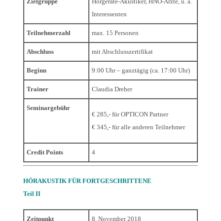
Zielgruppe
Hörgeräte-Akustiker, HNO-Ärzte, u. a.
Interessenten
Teilnehmerzahl
max. 15 Personen
Abschluss
mit Abschlusszertifikat
Beginn
9:00 Uhr – ganztägig (ca. 17:00 Uhr)
Trainer
Claudia Dreher
Seminargebühr
€ 285,- für OPTICON Partner
€ 345,- für alle anderen Teilnehmer
Credit Points
4
HÖRAKUSTIK FÜR FORTGESCHRITTENE
Teil II
Zeitpunkt
8. November 2018