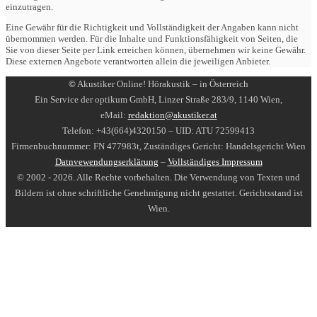
einzutragen.
Eine Gewähr für die Richtigkeit und Vollständigkeit der Angaben kann nicht
übernommen werden. Für die Inhalte und Funktionsfähigkeit von Seiten, die
Sie von dieser Seite per Link erreichen können, übernehmen wir keine Gewähr.
Diese externen Angebote verantworten allein die jeweiligen Anbieter.
©
Akustiker Online! Hörakustik – in Österreich
Ein Service der optikum GmbH, Linzer Straße 283/9, 1140 Wien,
eMail:
redaktion@akustiker.at
Telefon: +43(664)4320150 – UID: ATU 72599413
Firmenbuchnummer: FN 477983t, Zuständiges Gericht: Handelsgericht Wien
Datnvewendungserklärung
–
Vollständiges Impressum
© 2002 - 2026. Alle Rechte vorbehalten. Die Verwendung von Texten und
Bildern ist ohne schriftliche Genehmigung nicht gestattet. Gerichtsstand ist
Wien.