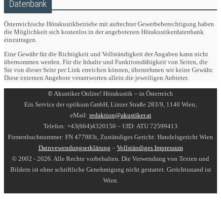
Datenbank
Österreichische Hörakustikbetriebe mit aufrechter Gewerbeberechtigung haben
die Möglichkeit sich kostenlos in der angebotenen Hörakustikerdatenbank
einzutragen.
Eine Gewähr für die Richtigkeit und Vollständigkeit der Angaben kann nicht
übernommen werden. Für die Inhalte und Funktionsfähigkeit von Seiten, die
Sie von dieser Seite per Link erreichen können, übernehmen wir keine Gewähr.
Diese externen Angebote verantworten allein die jeweiligen Anbieter.
©
Akustiker Online! Hörakustik – in Österreich
Ein Service der optikum GmbH, Linzer Straße 283/9, 1140 Wien,
eMail:
redaktion@akustiker.at
Telefon: +43(664)4320150 – UID: ATU 72599413
Firmenbuchnummer: FN 477983t, Zuständiges Gericht: Handelsgericht Wien
Datnvewendungserklärung
–
Vollständiges Impressum
© 2002 - 2026. Alle Rechte vorbehalten. Die Verwendung von Texten und
Bildern ist ohne schriftliche Genehmigung nicht gestattet. Gerichtsstand ist
Wien.