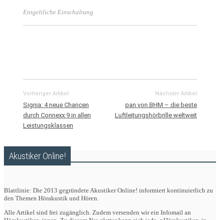
Entgeltliche Einschaltung
Vorheriger Artikel
Nächster Artikel
Signia: 4 neue Chancen
pan von BHM – die beste
durch Connexx 9 in allen
Luftleitungshörbrille weltweit
Leistungsklassen
Akustiker Online!
Blattlinie: Die 2013 gegründete Akustiker Online! informiert kontinuierlich zu
den Themen Hörakustik und Hören.
Alle Artikel sind frei zugänglich. Zudem versenden wir ein Infomail an