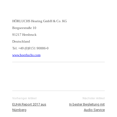
HÖRLUCHS Hearing GmbH & Co. KG
Bergseestraße 10
91217 Hersbruck
Deutschland
Tel. +49 (0)9151 90886-0
www.hoerluchs.com
Vorheriger Artikel
Nächster Artikel
EUHA Report 2017 aus
In bester Begleitung mit
Nürnberg
Audio Service