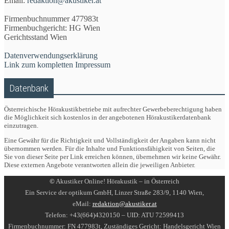
Email:
redaktion@akustiker.at
Firmenbuchnummer 477983t
Firmenbuchgericht: HG Wien
Gerichtsstand Wien
Datenverwendungserklärung
Link zum kompletten Impressum
Datenbank
Österreichische Hörakustikbetriebe mit aufrechter Gewerbeberechtigung haben
die Möglichkeit sich kostenlos in der angebotenen Hörakustikerdatenbank
einzutragen.
Eine Gewähr für die Richtigkeit und Vollständigkeit der Angaben kann nicht
übernommen werden. Für die Inhalte und Funktionsfähigkeit von Seiten, die
Sie von dieser Seite per Link erreichen können, übernehmen wir keine Gewähr.
Diese externen Angebote verantworten allein die jeweiligen Anbieter.
©
Akustiker Online! Hörakustik – in Österreich
Ein Service der optikum GmbH, Linzer Straße 283/9, 1140 Wien,
eMail:
redaktion@akustiker.at
Telefon: +43(664)4320150 – UID: ATU 72599413
Firmenbuchnummer: FN 477983t, Zuständiges Gericht: Handelsgericht Wien