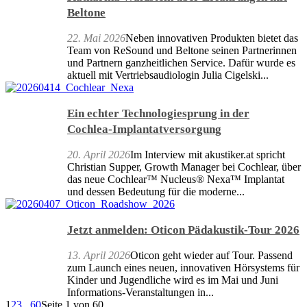
Beltone
22. Mai 2026
Neben innovativen Produkten bietet das
Team von ReSound und Beltone seinen Partnerinnen
und Partnern ganzheitlichen Service. Dafür wurde es
aktuell mit Vertriebsaudiologin Julia Cigelski...
Ein echter Technologiesprung in der
Cochlea‑Implantatversorgung
20. April 2026
Im Interview mit akustiker.at spricht
Christian Supper, Growth Manager bei Cochlear, über
das neue Cochlear™ Nucleus® Nexa™ Implantat
und dessen Bedeutung für die moderne...
Jetzt anmelden: Oticon Pädakustik-Tour 2026
13. April 2026
Oticon geht wieder auf Tour. Passend
zum Launch eines neuen, innovativen Hörsystems für
Kinder und Jugendliche wird es im Mai und Juni
Informations-Veranstaltungen in...
1
2
3
...
60
Seite 1 von 60