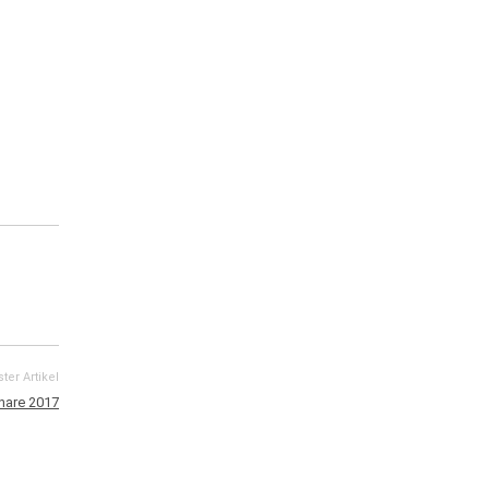
ter Artikel
nare 2017