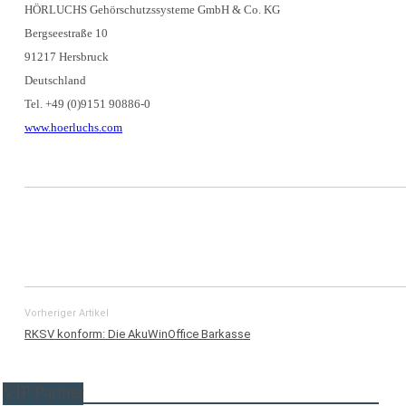
HÖRLUCHS Gehörschutzssysteme GmbH & Co. KG
Bergseestraße 10
91217 Hersbruck
Deutschland
Tel. +49 (0)9151 90886-0
www.hoerluchs.com
Vorheriger Artikel
RKSV konform: Die AkuWinOffice Barkasse
VIP Partner