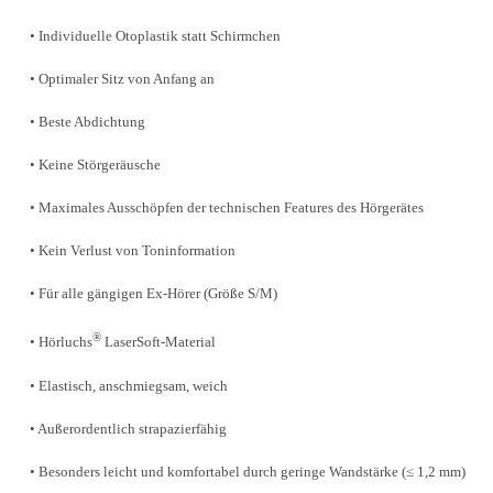
• Individuelle Otoplastik statt Schirmchen
• Optimaler Sitz von Anfang an
• Beste Abdichtung
• Keine Störgeräusche
• Maximales Ausschöpfen der technischen Features des Hörgerätes
• Kein Verlust von Toninformation
• Für alle gängigen Ex-Hörer (Größe S/M)
®
• Hörluchs
LaserSoft-Material
• Elastisch, anschmiegsam, weich
• Außerordentlich strapazierfähig
• Besonders leicht und komfortabel durch geringe Wandstärke (≤ 1,2 mm)