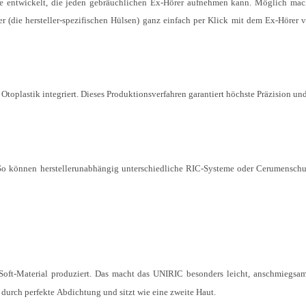
he entwickelt, die jeden gebräuchlichen Ex-Hörer aufnehmen kann. Möglich mac
r (die hersteller-spezifischen Hülsen) ganz einfach per Klick mit dem Ex-Hörer 
 Otoplastik integriert. Dieses Produktionsverfahren garantiert höchste Präzision un
 So können herstellerunabhängig unterschiedliche RIC-Systeme oder Cerumensch
oft-Material produziert. Das macht das UNIRIC besonders leicht, anschmiegsa
durch perfekte Abdichtung und sitzt wie eine zweite Haut.