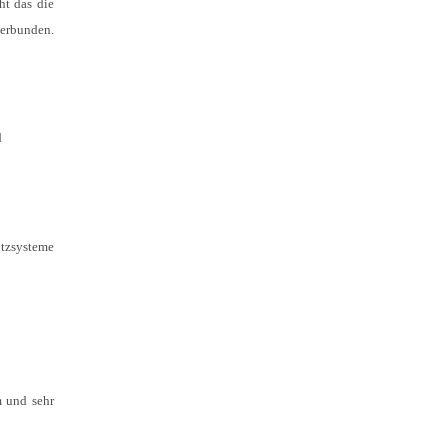
ht das die
verbunden.
d
utzsysteme
m und sehr