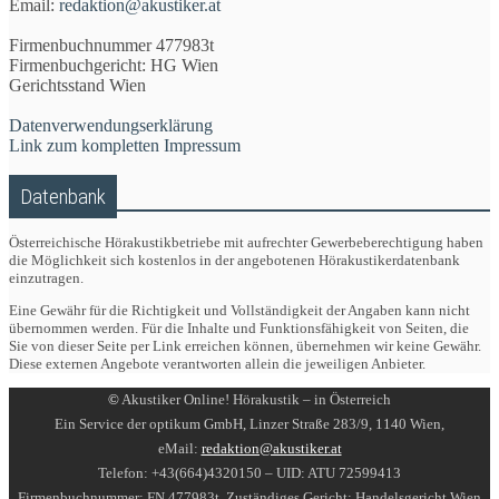
Email:
redaktion@akustiker.at
Firmenbuchnummer 477983t
Firmenbuchgericht: HG Wien
Gerichtsstand Wien
Datenverwendungserklärung
Link zum kompletten Impressum
Datenbank
Österreichische Hörakustikbetriebe mit aufrechter Gewerbeberechtigung haben
die Möglichkeit sich kostenlos in der angebotenen Hörakustikerdatenbank
einzutragen.
Eine Gewähr für die Richtigkeit und Vollständigkeit der Angaben kann nicht
übernommen werden. Für die Inhalte und Funktionsfähigkeit von Seiten, die
Sie von dieser Seite per Link erreichen können, übernehmen wir keine Gewähr.
Diese externen Angebote verantworten allein die jeweiligen Anbieter.
©
Akustiker Online! Hörakustik – in Österreich
Ein Service der optikum GmbH, Linzer Straße 283/9, 1140 Wien,
eMail:
redaktion@akustiker.at
Telefon: +43(664)4320150 – UID: ATU 72599413
Firmenbuchnummer: FN 477983t, Zuständiges Gericht: Handelsgericht Wien