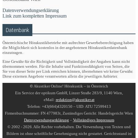
Datenverwendungserklärung
Link zum kompletten Impressum
Datenbank
Österreichische Hörakustikbetriebe mit aufrechter Gewerbeberechtigung haben
die Möglichkeit sich kostenlos in der angebotenen Hörakustikerdatenbank
einzutragen.
Eine Gewähr für die Richtigkeit und Vollständigkeit der Angaben kann nicht
übernommen werden. Für die Inhalte und Funktionsfähigkeit von Seiten, die
Sie von dieser Seite per Link erreichen können, übernehmen wir keine Gewähr.
Diese externen Angebote verantworten allein die jeweiligen Anbieter.
©
Akustiker Online! Hörakustik – in Österreich
Ein Service der optikum GmbH, Linzer Straße 283/9, 1140 Wien,
eMail:
redaktion@akustiker.at
Telefon: +43(664)4320150 – UID: ATU 72599413
Firmenbuchnummer: FN 477983t, Zuständiges Gericht: Handelsgericht Wien
Datnvewendungserklärung
–
Vollständiges Impressum
© 2002 - 2026. Alle Rechte vorbehalten. Die Verwendung von Texten und
Bildern ist ohne schriftliche Genehmigung nicht gestattet. Gerichtsstand ist